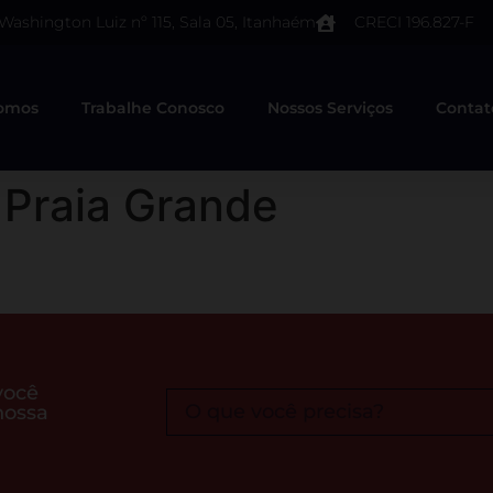
 Washington Luiz nº 115, Sala 05, Itanhaém
CRECI 196.827-F
omos
Trabalhe Conosco
Nossos Serviços
Contat
 Praia Grande
você
nossa