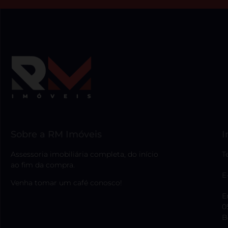
Sobre a RM Imóveis
I
Assessoria imobiliária completa, do início
T
ao fim da compra.
E
Venha tomar um café conosco!
E
0
B