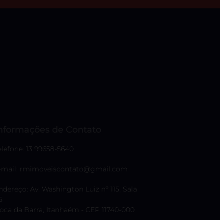
nformações de Contato
elefone: 13 99658-5640
-mail: rmimoveiscontato@gmail.com
ndereço: Av. Washington Luiz nº 115, Sala
5
oca da Barra, Itanhaém - CEP 11740-000