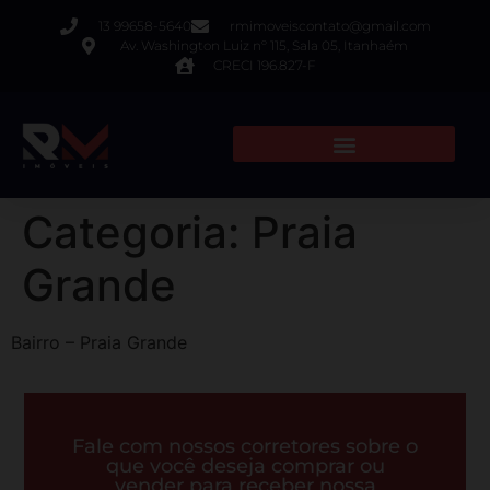
13 99658-5640
rmimoveiscontato@gmail.com
Av. Washington Luiz nº 115, Sala 05, Itanhaém
CRECI 196.827-F
Categoria:
Praia
Grande
Bairro – Praia Grande
Fale com nossos corretores sobre o
que você deseja comprar ou
vender para receber nossa