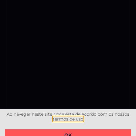
Ao navegar neste site, você está de acordo com os nossos
termos de uso​
@2023 RM Imóveis Litoral CNPJ 46.283.093/0001-00 –
OK
Desenvolvido por
Devisual