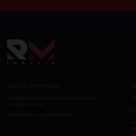
Sobre a RM Imóveis
I
Assessoria imobiliária completa, do início
T
ao fim da compra.
E
Venha tomar um café conosco!
E
0
B