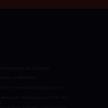
nformações de Contato
elefone: 13 99658-5640
-mail: rmimoveiscontato@gmail.com
ndereço: Av. Washington Luiz nº 115, Sala
5
oca da Barra, Itanhaém - CEP 11740-000