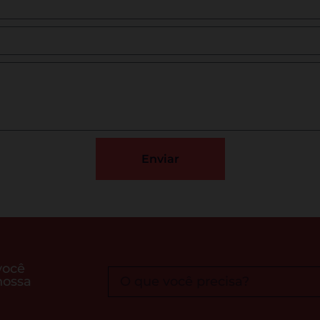
Enviar
você
nossa