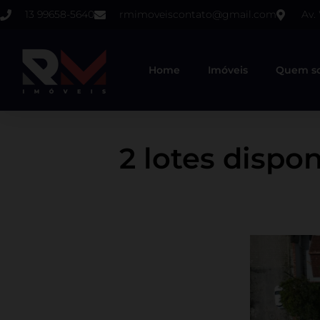
13 99658-5640
rmimoveiscontato@gmail.com
Av.
Home
Imóveis
Quem s
2 lotes dispon