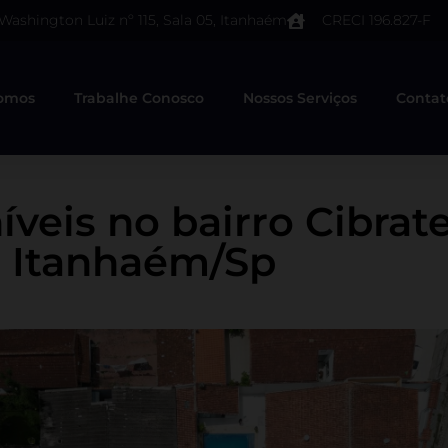
 Washington Luiz nº 115, Sala 05, Itanhaém
CRECI 196.827-F
omos
Trabalhe Conosco
Nossos Serviços
Contat
íveis no bairro Cibrat
Itanhaém/Sp