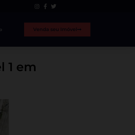
Venda seu Imóvel
o
el 1 em