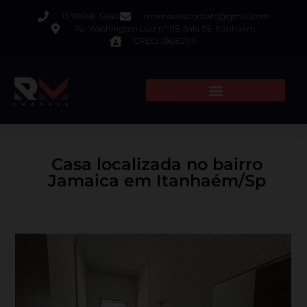
13 99658-5640
rmimoveiscontato@gmail.com
Av. Washington Luiz nº 115, Sala 05, Itanhaém
CRECI 196.827-F
Casa localizada no bairro
Jamaica em Itanhaém/Sp