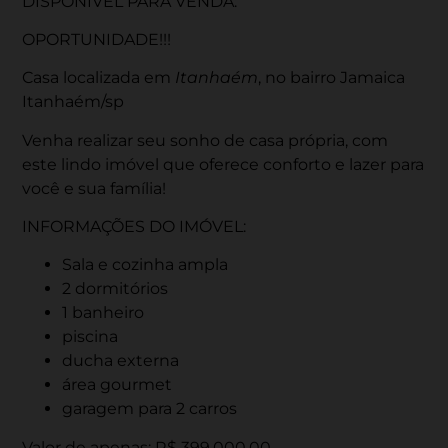
DISPONÍVEL PARA VENDA:
OPORTUNIDADE!!!
Casa localizada em
Itanhaém
, no bairro Jamaica
Itanhaém/sp
Venha realizar seu sonho de casa própria, com
este lindo imóvel que oferece conforto e lazer para
você e sua família!
INFORMAÇÕES DO IMÓVEL:
Sala e cozinha ampla
2 dormitórios
1 banheiro
piscina
ducha externa
área gourmet
garagem para 2 carros
Valor de apenas: R$ 399.000,00