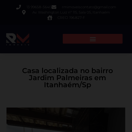
13 99658-5640
rmimoveiscontato@gmail.com
Av. Washington Luiz nº 115, Sala 05, Itanhaém
CRECI 196.827-F
Casa localizada no bairro
Jardim Palmeiras em
Itanhaém/Sp