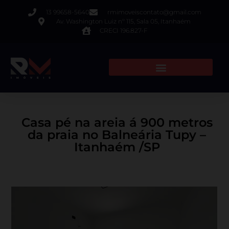
13 99658-5640
rmimoveiscontato@gmail.com
Av. Washington Luiz nº 115, Sala 05, Itanhaém
CRECI 196.827-F
Casa pé na areia á 900 metros
da praia no Balneária Tupy –
Itanhaém /SP