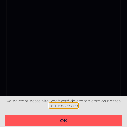
Ao navegar neste site, você está de acordo com os nossos
termos de uso​
@2023 RM Imóveis Litoral CNPJ 46.283.093/0001-00 –
OK
Desenvolvido por
Devisual