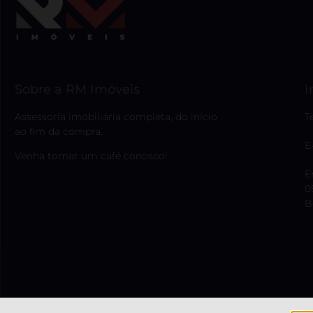
Sobre a RM Imóveis
I
Assessoria imobiliária completa, do início
T
ao fim da compra.
E
Venha tomar um café conosco!
E
0
B