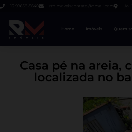
13 99658-5640
rmimoveiscontato@gmail.com
Av.
Home
Imóveis
Quem s
Casa pé na areia, 
localizada no ba