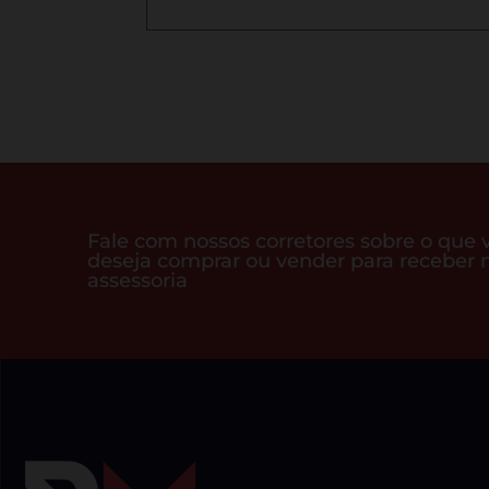
Fale com nossos corretores sobre o que 
deseja comprar ou vender para receber 
assessoria