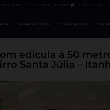
 Washington Luiz nº 115, Sala 05, Itanhaém
CRECI 196.827-F
omos
Trabalhe Conosco
Nossos Serviços
Contat
com edícula á 50 metro
irro Santa Júlia – Ita