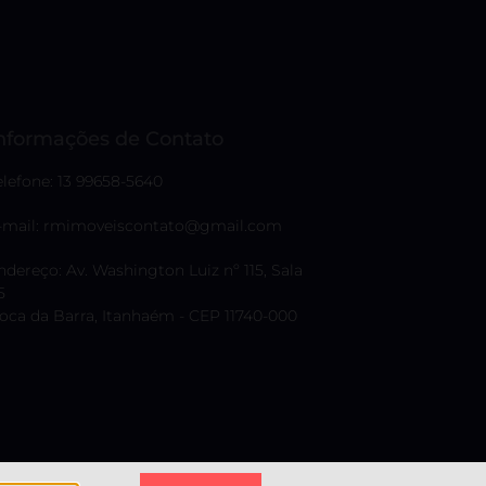
nformações de Contato
elefone: 13 99658-5640
-mail: rmimoveiscontato@gmail.com
ndereço: Av. Washington Luiz nº 115, Sala
5
oca da Barra, Itanhaém - CEP 11740-000