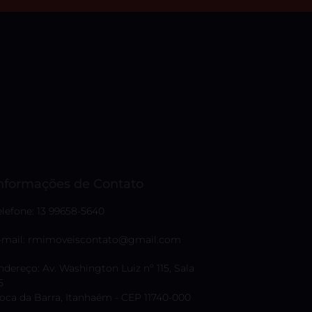
nformações de Contato
elefone: 13 99658-5640
-mail: rmimoveiscontato@gmail.com
ndereço: Av. Washington Luiz nº 115, Sala
5
oca da Barra, Itanhaém - CEP 11740-000