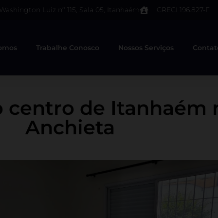
 Washington Luiz nº 115, Sala 05, Itanhaém
CRECI 196.827-F
omos
Trabalhe Conosco
Nossos Serviços
Contat
 centro de Itanhaém 
Anchieta