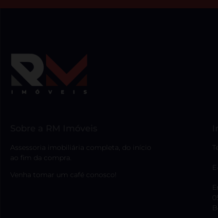
Sobre a RM Imóveis
I
Assessoria imobiliária completa, do início
T
ao fim da compra.
E
Venha tomar um café conosco!
E
0
B