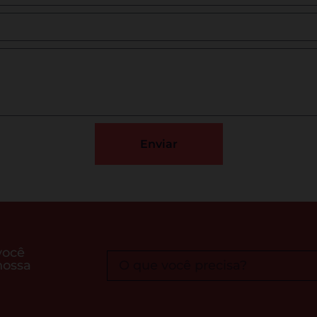
Enviar
você
nossa