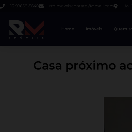
13 99658-5640
rmimoveiscontato@gmail.com
Av.
Home
Imóveis
Quem s
Casa próximo ao