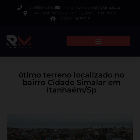
13 99658-5640
rmimoveiscontato@gmail.com
Av. Washington Luiz nº 115, Sala 05, Itanhaém
CRECI 196.827-F
ótimo terreno localizado no
bairro Cidade Simalar em
Itanhaém/Sp