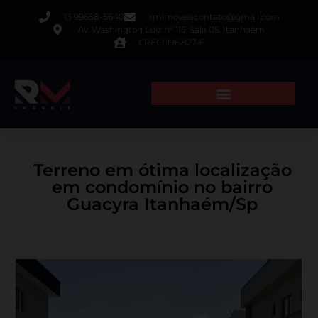
13 99658-5640
rmimoveiscontato@gmail.com
Av. Washington Luiz nº 115, Sala 05, Itanhaém
CRECI 196.827-F
Terreno em ótima localização
em condomínio no bairro
Guacyra Itanhaém/Sp