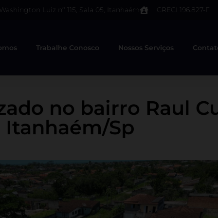
 Washington Luiz nº 115, Sala 05, Itanhaém
CRECI 196.827-F
omos
Trabalhe Conosco
Nossos Serviços
Contat
izado no bairro Raul 
Itanhaém/Sp