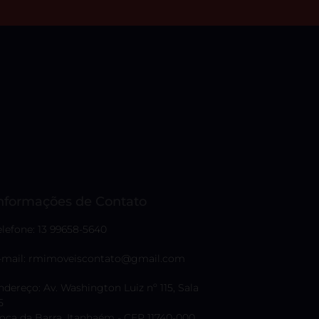
nformações de Contato
elefone: 13 99658-5640
-mail: rmimoveiscontato@gmail.com
ndereço: Av. Washington Luiz nº 115, Sala
5
oca da Barra, Itanhaém - CEP 11740-000