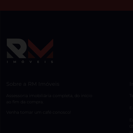
Sobre a RM Imóveis
I
Assessoria imobiliária completa, do início
T
ao fim da compra.
E
Venha tomar um café conosco!
E
0
B