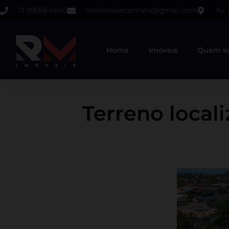
13 99658-5640
rmimoveiscontato@gmail.com
Av.
Home
Imóveis
Quem s
Terreno local