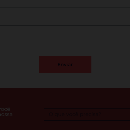
Enviar
você
nossa