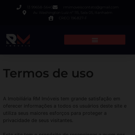
13 99658-5640
rmimoveiscontato@gmail.com
Av. Washington Luiz nº 115, Sala 05, Itanhaém
CRECI 196.827-F
Termos de uso
A Imobiliária RM Imóveis tem grande satisfação em
oferecer informações a todos os usuários deste site e
utiliza seus maiores esforços para proteger a
privacidade de seus visitantes.
Este site tem o propósito de recepcionar a quem nos